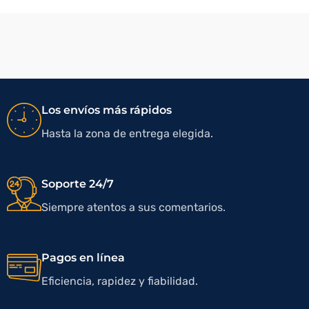
Los envíos más rápidos
Hasta la zona de entrega elegida.
Soporte 24/7
Siempre atentos a sus comentarios.
Pagos en línea
Eficiencia, rapidez y fiabilidad.