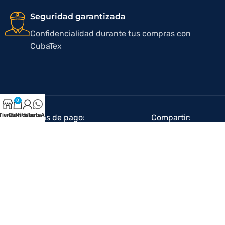
Seguridad garantizada
Confidencialidad durante tus compras con
CubaTex
0
Tienda
Carrito
Mi cuenta
WhatsApp
Formas de pago:
Compartir:
6495 Barker Cypress Rd suite G,
Houston, Texas 77084