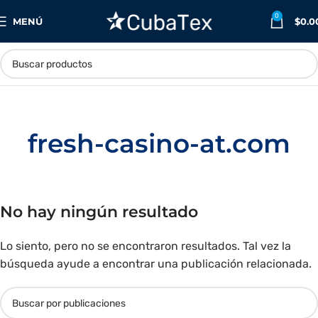
0
MENÚ
$
0.0
fresh-casino-at.com
No hay ningún resultado
Lo siento, pero no se encontraron resultados. Tal vez la
búsqueda ayude a encontrar una publicación relacionada.