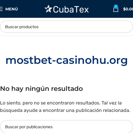
0
MENÚ
$
0.0
mostbet-casinohu.org
No hay ningún resultado
Lo siento, pero no se encontraron resultados. Tal vez la
búsqueda ayude a encontrar una publicación relacionada.