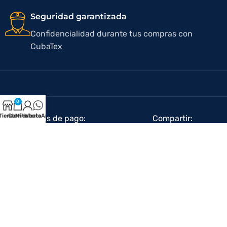
Seguridad garantizada
Confidencialidad durante tus compras con
CubaTex
0
Tienda
Carrito
Mi cuenta
WhatsApp
Formas de pago:
Compartir:
6495 Barker Cypress Rd suite G,
Houston, Texas 77084