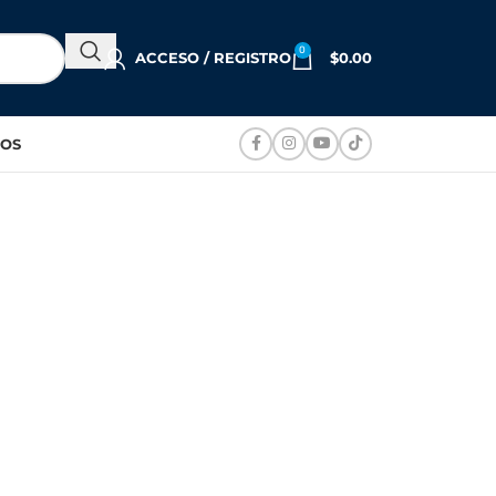
0
ACCESO / REGISTRO
$
0.00
OS