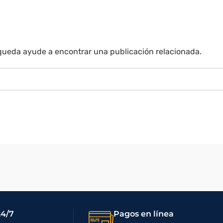
úsqueda ayude a encontrar una publicación relacionada.
24/7
Pagos en línea