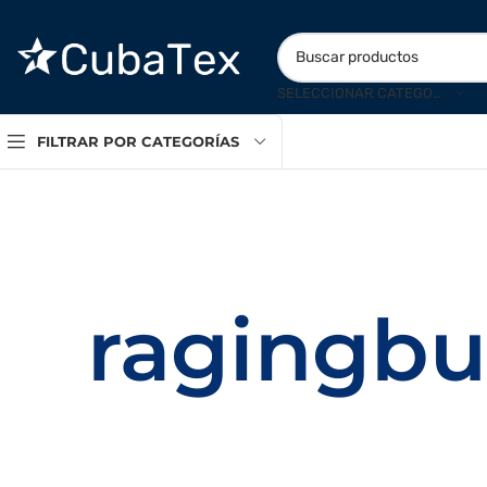
SELECCIONAR CATEGORÍA
FILTRAR POR CATEGORÍAS
ragingbul