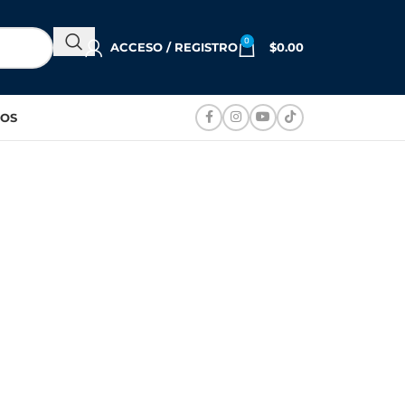
0
ACCESO / REGISTRO
$
0.00
OS