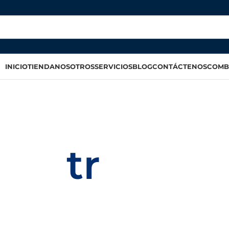
INICIO
TIENDA
NOSOTROS
SERVICIOS
BLOG
CONTÁCTENOS
COMB
tr