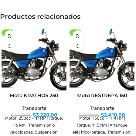
Productos relacionados
-6%
-4%
Moto KRATHOS 250
Moto RESTREPA 150
Transporte
Transporte
$
3,220.00
$
2,410.00
$
3,420.00
$
2,500.00
Motor: 250cc – 17 HP | Torque:
Motor: 150cc – 11.4 HP |
16 Nm | Transmisión 6
Torque: 11.5 Nm | Arranque
velocidades. Suspensión:
eléctrico/patada. Transmisión: