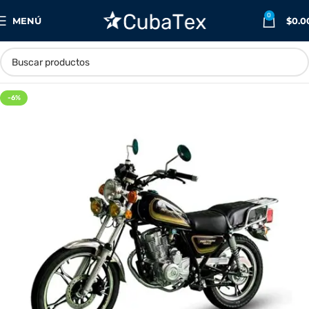
0
MENÚ
$
0.0
-6%