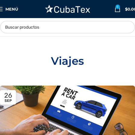
0
MENÚ
$
0.0
Viajes
26
SEP