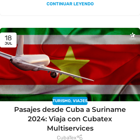
CONTINUAR LEYENDO
18
JUL
TURISMO
,
VIAJES
Pasajes desde Cuba a Suriname
2024: Viaja con Cubatex
Multiservices
CubaTex