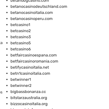
betanobgcasino.com
betanocasinodeutschland.com
betanocasinoitalia.com
betanocasinoperu.com
betcasino1
betcasino2
betcasino3
ta
betcasino5
betcasino6
betfaircasinoespana.com
betfaircasinoromania.com
betifycasinoitalia.net
betn1casinoitalia.com
betwinner1
betwinner2
n
bigbassbonanza.cc
os
bitstarzaustralia.org
bizzocasinoitalia.org