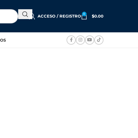
0
ACCESO / REGISTRO
$
0.00
OS