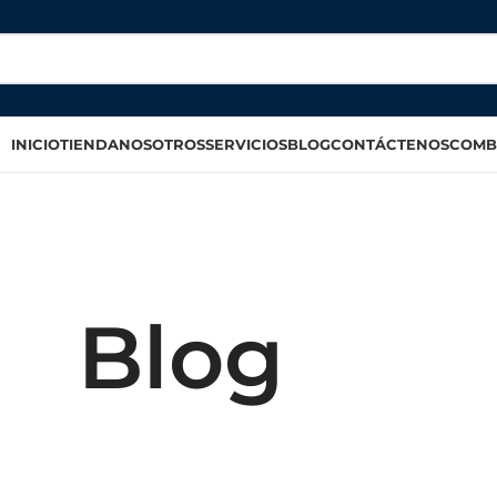
INICIO
TIENDA
NOSOTROS
SERVICIOS
BLOG
CONTÁCTENOS
COMB
Blog