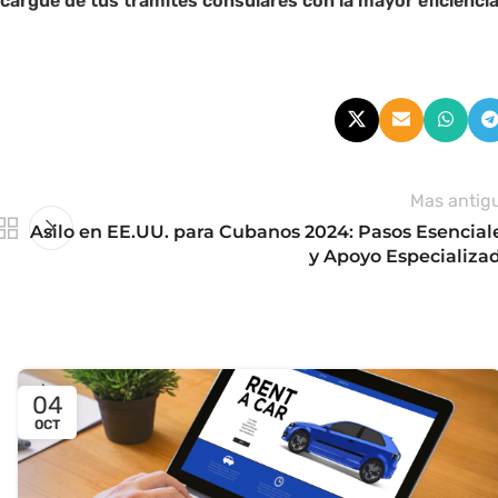
ncargue de tus trámites consulares con la mayor eficienci
Mas antig
Asilo en EE.UU. para Cubanos 2024: Pasos Esencial
y Apoyo Especializa
04
OCT