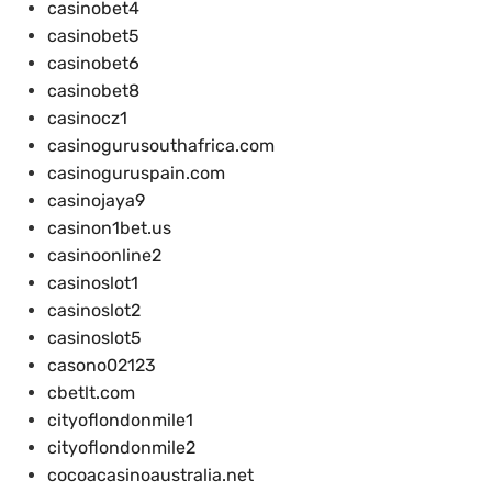
casinobet4
casinobet5
casinobet6
casinobet8
casinocz1
casinogurusouthafrica.com
casinoguruspain.com
casinojaya9
casinon1bet.us
casinoonline2
casinoslot1
casinoslot2
casinoslot5
casono02123
cbetlt.com
cityoflondonmile1
cityoflondonmile2
cocoacasinoaustralia.net