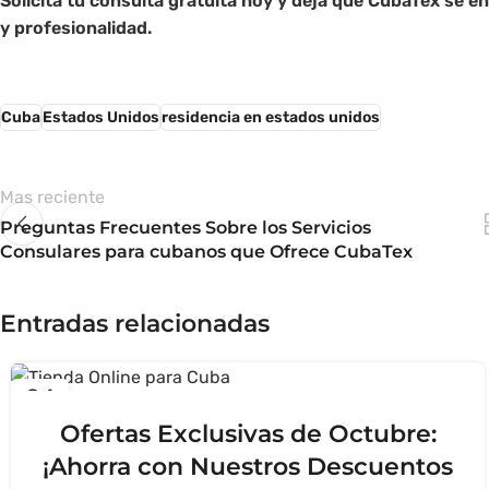
Solicita tu consulta gratuita hoy y deja que CubaTex se e
y profesionalidad.
Cuba
Estados Unidos
residencia en estados unidos
Mas reciente
Preguntas Frecuentes Sobre los Servicios
Consulares para cubanos que Ofrece CubaTex
Entradas relacionadas
04
OCT
Ofertas Exclusivas de Octubre:
¡Ahorra con Nuestros Descuentos