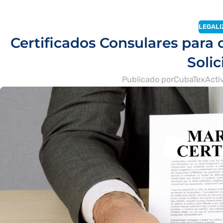
LEGALI
Certificados Consulares para
Solic
Publicado por
CubaTex
Acti