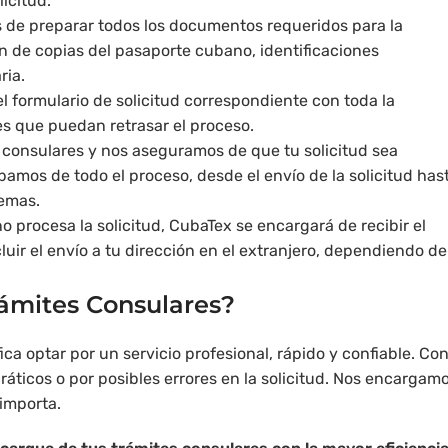
icitud.
de preparar todos los documentos requeridos para la
ión de copias del pasaporte cubano, identificaciones
ria.
 formulario de solicitud correspondiente con toda la
s que puedan retrasar el proceso.
 consulares y nos aseguramos de que tu solicitud sea
mos de todo el proceso, desde el envío de la solicitud has
lemas.
procesa la solicitud, CubaTex se encargará de recibir el
uir el envío a tu dirección en el extranjero, dependiendo de
rámites Consulares?
ica optar por un servicio profesional, rápido y confiable. Co
ráticos o por posibles errores en la solicitud. Nos encargam
importa.