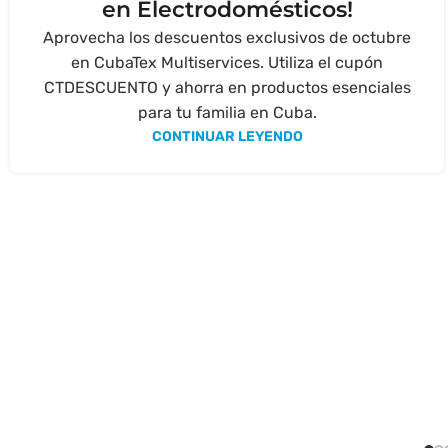
en Electrodomésticos!
Aprovecha los descuentos exclusivos de octubre
en CubaTex Multiservices. Utiliza el cupón
CTDESCUENTO y ahorra en productos esenciales
para tu familia en Cuba.
CONTINUAR LEYENDO