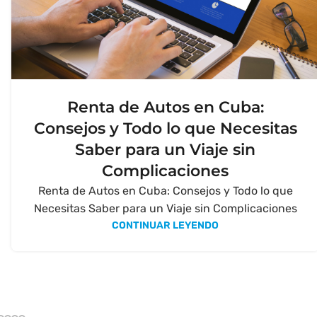
Renta de Autos en Cuba:
Consejos y Todo lo que Necesitas
Saber para un Viaje sin
Complicaciones
Renta de Autos en Cuba: Consejos y Todo lo que
Necesitas Saber para un Viaje sin Complicaciones
CONTINUAR LEYENDO