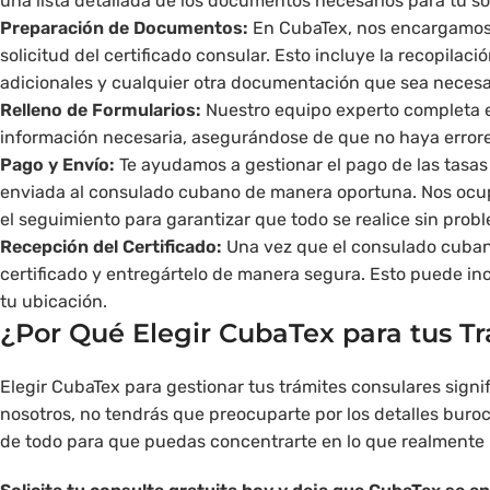
una lista detallada de los documentos necesarios para tu sol
Preparación de Documentos:
En CubaTex, nos encargamos 
solicitud del certificado consular. Esto incluye la recopilac
adicionales y cualquier otra documentación que sea necesa
Relleno de Formularios:
Nuestro equipo experto completa el
información necesaria, asegurándose de que no haya errore
Pago y Envío:
Te ayudamos a gestionar el pago de las tasas
enviada al consulado cubano de manera oportuna. Nos ocupa
el seguimiento para garantizar que todo se realice sin prob
Recepción del Certificado:
Una vez que el consulado cubano 
certificado y entregártelo de manera segura. Esto puede incl
tu ubicación.
¿Por Qué Elegir CubaTex para tus T
Elegir CubaTex para gestionar tus trámites consulares signif
nosotros, no tendrás que preocuparte por los detalles buroc
de todo para que puedas concentrarte en lo que realmente 