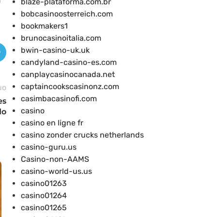
a
blaze-plataforma.com.br
bobcasinoosterreich.com
bookmakers1
brunocasinoitalia.com
bwin-casino-uk.uk
candyland-casino-es.com
canplaycasinocanada.net
captaincookscasinonz.com
uo
casimbacasinofi.com
es
casino
do
casino en ligne fr
casino zonder crucks netherlands
casino-guru.us
Casino-non-AAMS
casino-world-us.us
04
casino01263
OCT
casino01264
casino01265