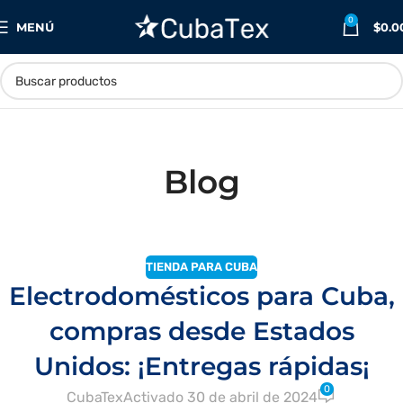
0
MENÚ
$
0.0
Blog
TIENDA PARA CUBA
Electrodomésticos para Cuba,
compras desde Estados
Unidos: ¡Entregas rápidas¡
0
CubaTex
Activado 30 de abril de 2024